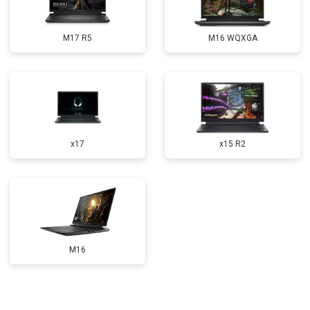
Прошивка BIOS
от 1500 ₽
Заказать
M17 R5
M16 WQXGA
Замена северного моста
от 3500 ₽
Заказать
Ремонт петель
от 3990 ₽
Заказать
x17
x15 R2
M16